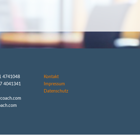
1 4741048
Kontakt
77 4041341
Impressum
Datenschutz
rcoach.com
oach.com